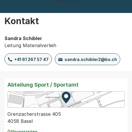
Item 1 of 2
Kontakt
Sandra Schibler
Leitung Materialverleih
+41 61 267 57 47
sandra.schibler2@bs.ch
Abteilung Sport / Sportamt
Zur Karte von MapBS.
Externer Link, wird in einem
Grenzacherstrasse 405
4058 Basel
Öffnungszeiten