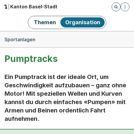
Kanton Basel-Stadt
Öffnet die
(Dieser Link führt zur Startseite)
Hauptnavigation
Themen
Organisation
Breadcrumb-Navigation
Sportanlagen
Pumptracks
Ein Pumptrack ist der ideale Ort, um
Geschwindigkeit aufzubauen – ganz ohne
Motor! Mit speziellen Wellen und Kurven
kannst du durch einfaches «Pumpen» mit
Armen und Beinen ordentlich Fahrt
aufnehmen.