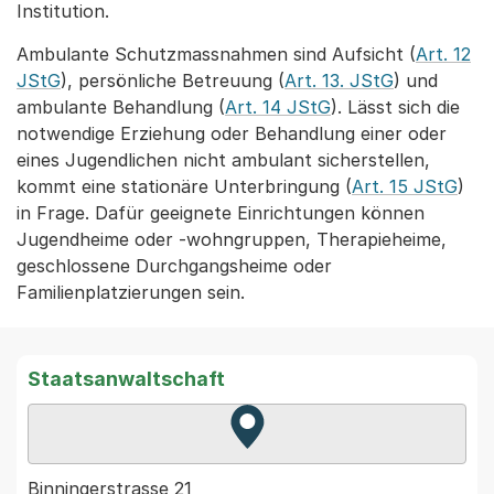
Institution.
Ambulante Schutzmassnahmen sind Aufsicht (
Art. 12
JStG
), persönliche Betreuung (
Art. 13. JStG
) und
ambulante Behandlung (
Art. 14 JStG
). Lässt sich die
notwendige Erziehung oder Behandlung einer oder
eines Jugendlichen nicht ambulant sicherstellen,
kommt eine stationäre Unterbringung (
Art. 15 JStG
)
in Frage. Dafür geeignete Einrichtungen können
Jugendheime oder -wohngruppen, Therapieheime,
geschlossene Durchgangsheime oder
Familienplatzierungen sein.
Staatsanwaltschaft
Zur Karte von MapBS.
Externer Link, wird in einem
Binningerstrasse 21