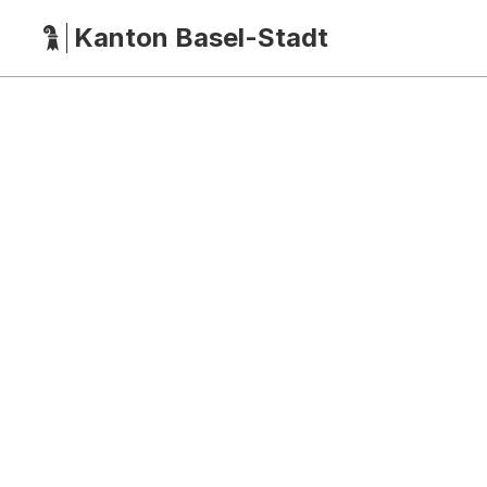
Kanton Basel-Stadt
Hauptnavigation
(Dieser Link führt zur Startseite)