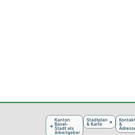
Fusszeile
Kanton
Stadtplan
Kontak
Basel-
& Karte
&
Stadt als
Adress
Arbeitgeber