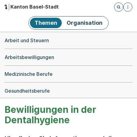
Kanton Basel-Stadt
Öffnet die
(Dieser Link führt zur Startseite)
Hauptnavigation
Themen
Organisation
Breadcrumb-Navigation
Arbeit und Steuern
Arbeitsbewilligungen
Medizinische Berufe
Gesundheitsberufe
Bewilligungen in der
Dentalhygiene