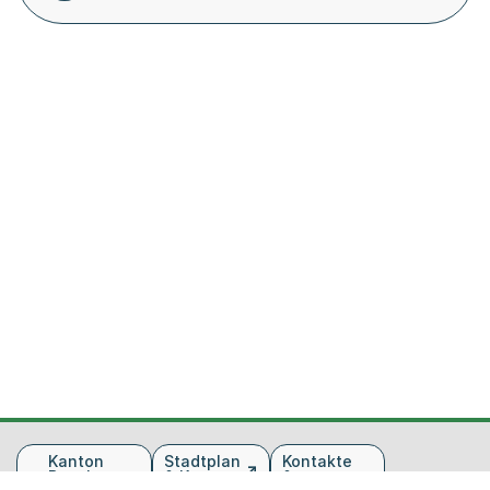
Fusszeile
Kanton
Stadtplan
Kontakte
Basel-
& Karte
&