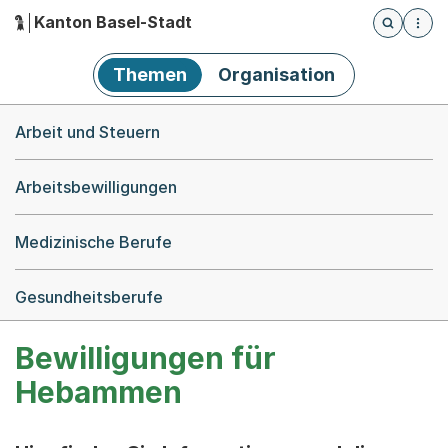
Kanton Basel-Stadt
Öffnet die
(Dieser Link führt zur Startseite)
Hauptnavigation
Themen
Organisation
Breadcrumb-Navigation
Arbeit und Steuern
Arbeitsbewilligungen
Medizinische Berufe
Gesundheitsberufe
Bewilligungen für
Hebammen