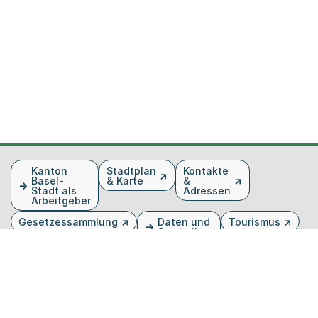
Fusszeile
Kanton
Stadtplan
Kontakte
Basel-
& Karte
&
Stadt als
Adressen
Arbeitgeber
Gesetzessammlung
Daten und
Tourismus
Statistiken
Veranstaltungen
Publikationen
Medien
Kantonsblatt
Bilddatenbank
Organigramm
Gebärdensprache