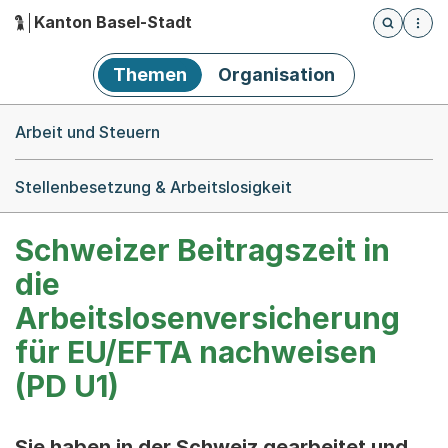
Kanton Basel-Stadt
Öffnet die
(Dieser Link führt zur Startseite)
Hauptnavigation
Themen
Organisation
Breadcrumb-Navigation
Arbeit und Steuern
Stellenbesetzung & Arbeitslosigkeit
Schweizer Beitragszeit in
die
Arbeitslosenversicherung
für EU/EFTA nachweisen
(PD U1)
Sie haben in der Schweiz gearbeitet und