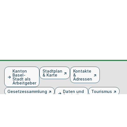
Fusszeile
Kanton
Stadtplan
Kontakte
Basel-
& Karte
&
Stadt als
Adressen
Arbeitgeber
Gesetzessammlung
Daten und
Tourismus
Statistiken
Veranstaltungen
Publikationen
Medien
Kantonsblatt
Bilddatenbank
Organigramm
Gebärdensprache