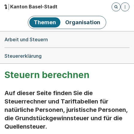
Kanton Basel-Stadt
Öffnet die
(Dieser Link führt zur Startseite)
Hauptnavigation
Themen
Organisation
Breadcrumb-Navigation
Arbeit und Steuern
Steuererklärung
Steuern berechnen
Auf dieser Seite finden Sie die
Steuerrechner und Tariftabellen für
natürliche Personen, juristische Personen,
die Grundstückgewinnsteuer und für die
Quellensteuer.