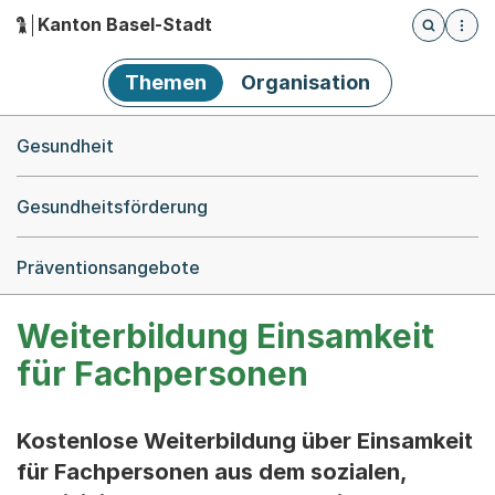
Kanton Basel-Stadt
Öffnet die
(Dieser Link führt zur Startseite)
Hauptnavigation
Themen
Organisation
Breadcrumb-Navigation
Gesundheit
Gesundheitsförderung
Präventionsangebote
Weiterbildung Einsamkeit
für Fachpersonen
Kostenlose Weiterbildung über Einsamkeit
für Fachpersonen aus dem sozialen,