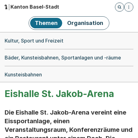
Kanton Basel-Stadt
Öffnet die
(Dieser Link führt zur Startseite)
Hauptnavigation
Themen
Organisation
Breadcrumb-Navigation
Kultur, Sport und Freizeit
Bäder, Kunsteisbahnen, Sportanlagen und -räume
Kunsteisbahnen
Eishalle St. Jakob-Arena
Die Eishalle St. Jakob-Arena vereint eine
Eissportanlage, einen
Veranstaltungsraum, Konferenzräume und