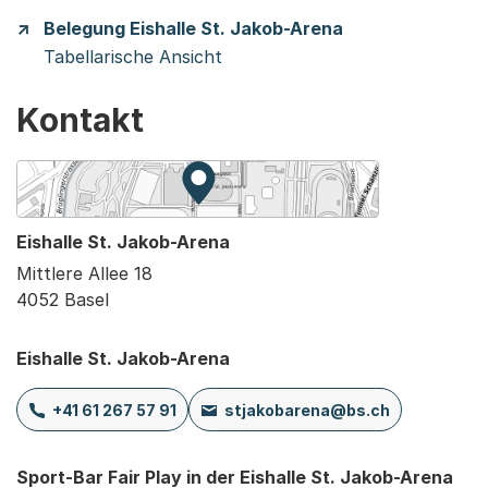
Belegung Eishalle St. Jakob-Arena
Tabellarische Ansicht
Kontakt
Zur Karte von MapBS.
Externer Link, wird in einem neue
Eishalle St. Jakob-Arena
Mittlere Allee 18
4052 Basel
Eishalle St. Jakob-Arena
+41 61 267 57 91
stjakobarena@bs.ch
Sport-Bar Fair Play in der Eishalle St. Jakob-Arena