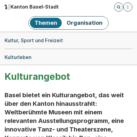
Kanton Basel-Stadt
Öffnet die
(Dieser Link führt zur Startseite)
Hauptnavigation
Themen
Organisation
Breadcrumb-Navigation
Kultur, Sport und Freizeit
Kulturleben
Kulturangebot
Basel bietet ein Kulturangebot, das weit
über den Kanton hinausstrahlt:
Weltberühmte Museen mit einem
relevanten Ausstellungsprogramm, eine
innovative Tanz- und Theaterszene,