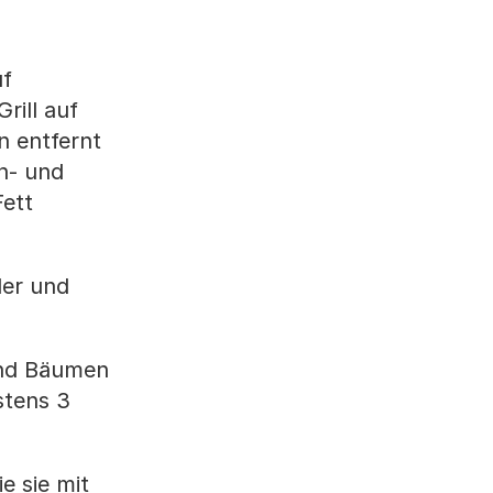
uf
rill auf
n entfernt
in- und
Fett
der und
und Bäumen
stens 3
e sie mit