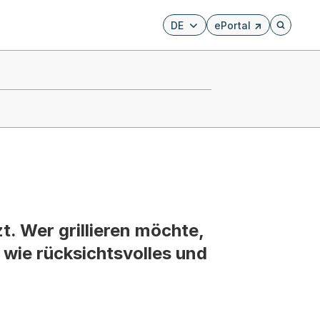
DE
ePortal
Externer Link, wird i
Öffnet di
t. Wer grillieren möchte,
, wie rücksichtsvolles und