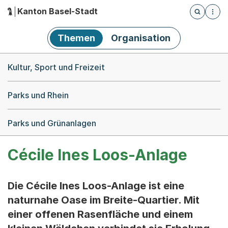
Kanton Basel-Stadt
Öffnet die
(Dieser Link führt zur Startseite)
Hauptnavigation
Themen
Organisation
Breadcrumb-Navigation
Kultur, Sport und Freizeit
Parks und Rhein
Parks und Grünanlagen
Cécile Ines Loos-Anlage
Die Cécile Ines Loos-Anlage ist eine
naturnahe Oase im Breite-Quartier. Mit
einer offenen Rasenfläche und einem