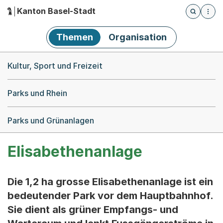
Kanton Basel-Stadt
Öffnet die
(Dieser Link führt zur Startseite)
Hauptnavigation
Themen
Organisation
Breadcrumb-Navigation
Kultur, Sport und Freizeit
Parks und Rhein
Parks und Grünanlagen
Elisabethenanlage
Die 1,2 ha grosse Elisabethenanlage ist ein
bedeutender Park vor dem Hauptbahnhof.
Sie dient als grüner Empfangs- und