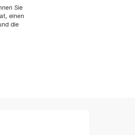
nnen Sie
t, einen
nd die