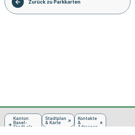
Zurück zu Parkkarten
Fusszeile
Kanton
Stadtplan
Kontakte
Basel-
& Karte
&
Stadt als
Adressen
Arbeitgeber