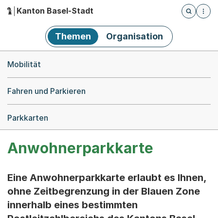
Kanton Basel-Stadt
Öffnet die
(Dieser Link führt zur Startseite)
Hauptnavigation
Themen
Organisation
Breadcrumb-Navigation
Mobilität
Fahren und Parkieren
Parkkarten
Anwohnerparkkarte
Eine Anwohnerparkkarte erlaubt es Ihnen,
ohne Zeitbegrenzung in der Blauen Zone
innerhalb eines bestimmten