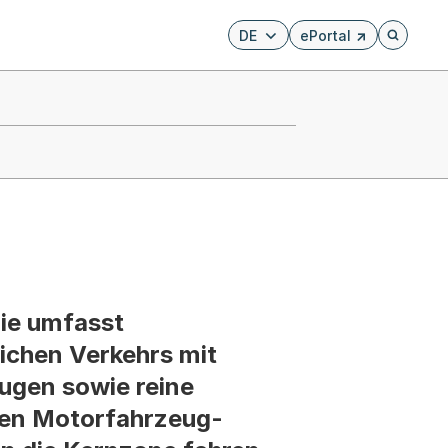
DE
ePortal
Externer Link, wird i
Öffnet di
Sie umfasst
chen Verkehrs mit
ugen sowie reine
 den Motorfahrzeug-