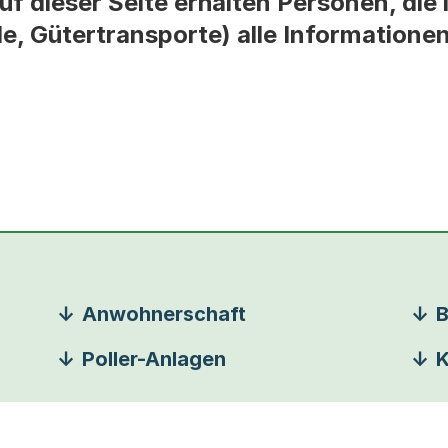
f dieser Seite erhalten Personen, die
, Gütertransporte) alle Informatione
Anwohnerschaft
B
Poller-Anlagen
K