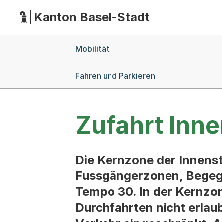
Kanton Basel-Stadt
Hauptnavigation
(Dieser Link führt zur Startseite)
Breadcrumb-Navigation
Mobilität
Fahren und Parkieren
Zufahrt Inn
Die Kernzone der Innenst
Fussgängerzonen, Begegn
Tempo 30. In der Kernzo
Durchfahrten nicht erlaub