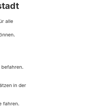
stadt
r alle
können.
 befahren.
ätzen in der
e fahren.