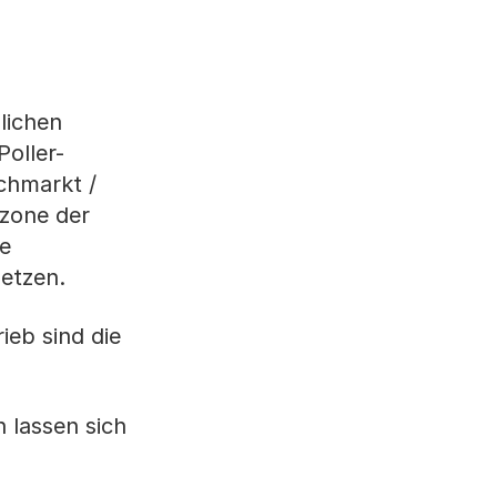
lichen
Poller-
schmarkt /
nzone der
ie
setzen.
ieb sind die
 lassen sich