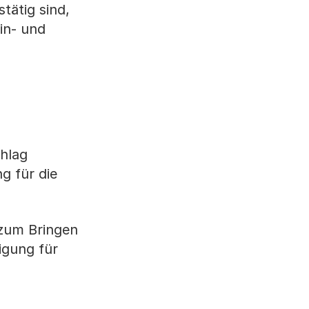
tätig sind,
in- und
hlag
g für die
 zum Bringen
igung für