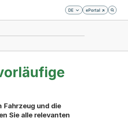
DE
ePortal
Externer Link, wird i
Öffnet di
vorläufige
n Fahrzeug und die
en Sie alle relevanten