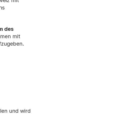
weiz mit
ns
m des
mmen mit
ufzugeben.
llen und wird