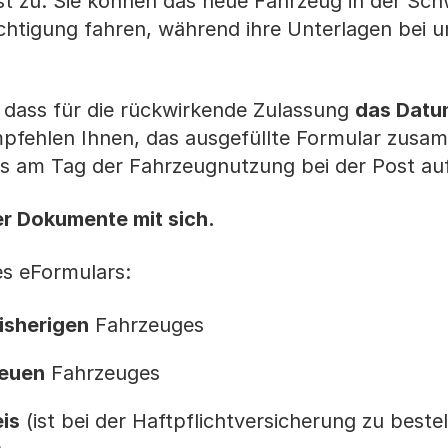
t zu. Sie können das neue Fahrzeug in der Sch
chtigung fahren, während ihre Unterlagen bei u
 dass für die rückwirkende Zulassung
das Datu
empfehlen Ihnen, das ausgefüllte Formular zusa
is am Tag der Fahrzeugnutzung bei der Post a
er Dokumente mit sich.
es eFormulars:
isherigen
Fahrzeuges
euen
Fahrzeuges
is
(ist bei der Haftpflichtversicherung zu beste