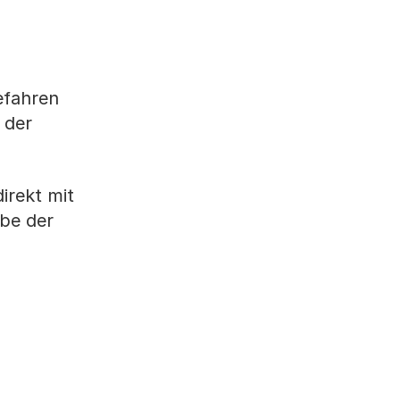
efahren
 der
irekt mit
be der