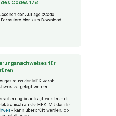
 des Codes 178
 Löschen der Auflage «Code
n Formulare hier zum Download.
rtet einen Download)
tartet einen Download)
herungsnachweises für
rüfen
rzeuges muss der MFK vorab
achweis vorgelegt werden.
ersicherung beantragt werden – die
elektronisch an die MFK. Mit dem E-
hweis
» kann überprüft werden, ob
zugestellt wurde.