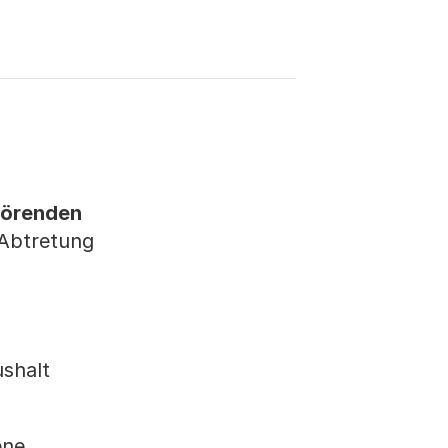
örenden
 Abtretung
ushalt
ene