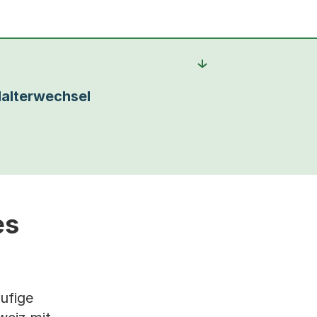
alterwechsel
es
ufige