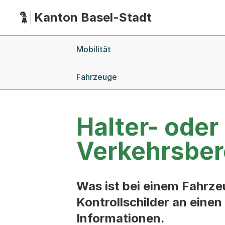
Kanton Basel-Stadt
Hauptnavigation
(Dieser Link führt zur Startseite)
Breadcrumb-Navigation
Mobilität
Fahrzeuge
Halter- ode
Verkehrsber
Was ist bei einem Fahrze
Kontrollschilder an einen
Informationen.