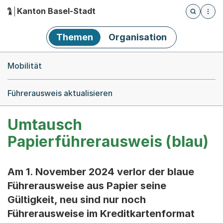
Kanton Basel-Stadt
Öffnet die
(Dieser Link führt zur Startseite)
Hauptnavigation
Themen
Organisation
Breadcrumb-Navigation
Mobilität
Führerausweis aktualisieren
Umtausch
Papierführerausweis (blau)
Am 1. November 2024 verlor der blaue
Führerausweise aus Papier seine
Gültigkeit, neu sind nur noch
Führerausweise im Kreditkartenformat