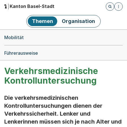
Kanton Basel-Stadt
Öffnet die
(Dieser Link führt zur Startseite)
Hauptnavigation
Themen
Organisation
Breadcrumb-Navigation
Mobilität
Führerausweise
Verkehrsmedizinische
Kontrolluntersuchung
Die verkehrsmedizinischen
Kontrolluntersuchungen dienen der
Verkehrssicherheit. Lenker und
Lenkerinnen müssen sich je nach Alter und