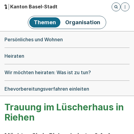
Kanton Basel-Stadt
Öffnet die
(Dieser Link führt zur Startseite)
Hauptnavigation
Themen
Organisation
Breadcrumb-Navigation
Persönliches und Wohnen
Heiraten
Wir möchten heiraten: Was ist zu tun?
Ehevorbereitungsverfahren einleiten
Trauung im Lüscherhaus in
Riehen