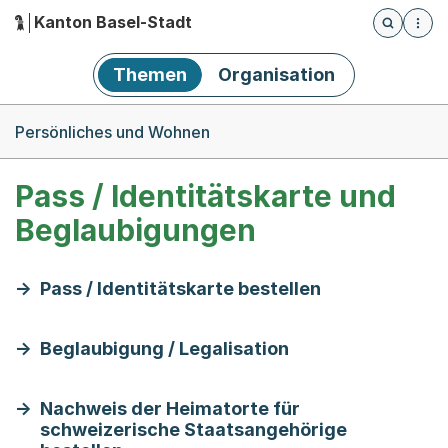
Kanton Basel-Stadt
Öffnet die
(Dieser Link führt zur Startseite)
Hauptnavigation
Themen
Organisation
Breadcrumb-Navigation
Persönliches und Wohnen
Pass / Identitätskarte und
Beglaubigungen
Pass / Identitätskarte bestellen
Beglaubigung / Legalisation
Nachweis der Heimatorte für
schweizerische Staatsangehörige