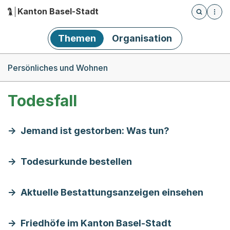
Kanton Basel-Stadt
Öffnet die
(Dieser Link führt zur Startseite)
Hauptnavigation
Themen
Organisation
Breadcrumb-Navigation
Persönliches und Wohnen
Todesfall
Jemand ist gestorben: Was tun?
Todesurkunde bestellen
Aktuelle Bestattungsanzeigen einsehen
Friedhöfe im Kanton Basel-Stadt