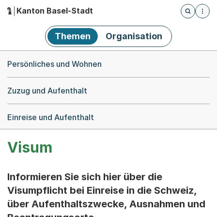
Kanton Basel-Stadt
Öffnet die
(Dieser Link führt zur Startseite)
Hauptnavigation
Themen
Organisation
Breadcrumb-Navigation
Persönliches und Wohnen
Zuzug und Aufenthalt
Einreise und Aufenthalt
Visum
Informieren Sie sich hier über die
Visumpflicht bei Einreise in die Schweiz,
über Aufenthaltszwecke, Ausnahmen und