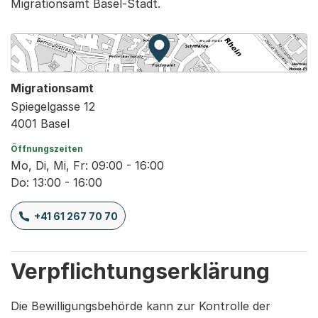
Migrationsamt Basel-Stadt.
Zur Karte von MapBS.
Externer Link, wird in einem
Migrationsamt
Spiegelgasse 12
4001 Basel
Öffnungszeiten
Mo, Di, Mi, Fr: 09:00 - 16:00
Do: 13:00 - 16:00
+41 61 267 70 70
Verpflichtungserklärung
Die Bewilligungsbehörde kann zur Kontrolle der