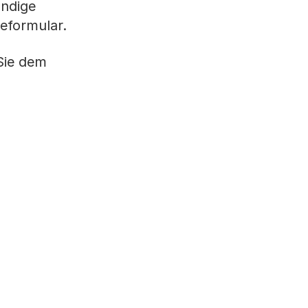
ändige
eformular.
 Sie dem