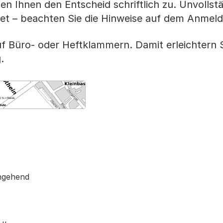
en Ihnen den Entscheid schriftlich zu. Unvollst
et – beachten Sie die Hinweise auf dem Anmeld
auf Büro- oder Heftklammern. Damit erleichtern
.
te von MapBS.
r Link, wird in einem neuen Tab oder Fenster geöffnet
chgehend