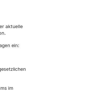
er aktuelle
on.
agen ein:
gesetzlichen
ums im