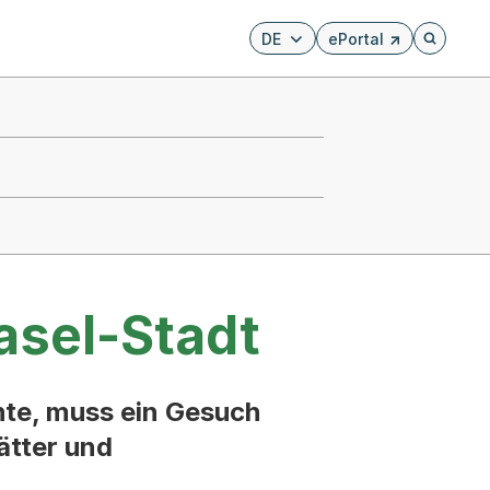
DE
ePortal
Externer Link, wird i
Öffnet di
asel-Stadt
te, muss ein Gesuch
ätter und