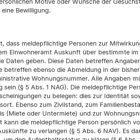
 persönlichen Motive oder Wünsche der Gesuchs
eine Bewilligung.
, dass meldepflichtige Personen zur Mitwirkun
 dem Einwohneramt Auskunft über bestimmte im
de Daten geben. Diese Daten betreffen Angaben
ie betreffen ebenso die Abmeldung in der bisher
ministrative Wohnungsnummer. Alle Angaben m
 sein (§ 5 Abs. 1 NAG). Die meldepflichtige Per
cheinigungen zu belegen: dies zur Identität s
rt. Ebenso zum Zivilstand, zum Familienbestan
nis (Miete oder Untermiete) und zur Wohnungs
 kann die meldepflichtige Person persönlich v
Auskünfte zu verlangen (§ 5 Abs. 6 NAV). Es dar
, um den Aufenthaltsstatus zu klären (§ 6 Abs. 