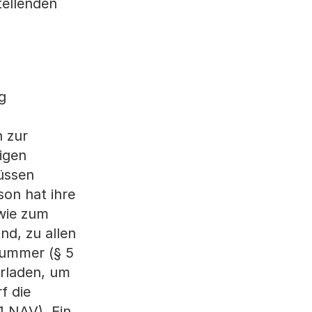
tellenden
g
 zur
igen
üssen
son hat ihre
owie zum
d, zu allen
nummer (§ 5
orladen, um
f die
1 NAV). Ein