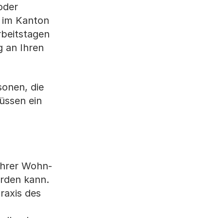
oder
z im Kanton
rbeitstagen
 an Ihren
sonen, die
üssen ein
Ihrer Wohn-
erden kann.
raxis des