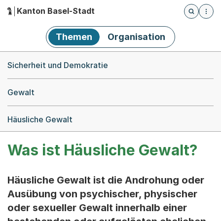
Kanton Basel-Stadt
Öffnet die
(Dieser Link führt zur Startseite)
Hauptnavigation
Themen
Organisation
Breadcrumb-Navigation
Sicherheit und Demokratie
Gewalt
Häusliche Gewalt
Was ist Häusliche Gewalt?
Häusliche Gewalt ist die Androhung oder
Ausübung von psychischer, physischer
oder sexueller Gewalt innerhalb einer