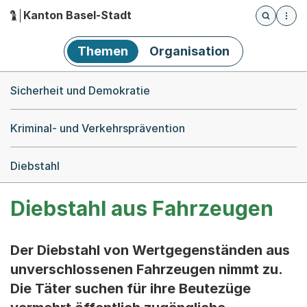
Kanton Basel-Stadt
Öffnet die
(Dieser Link führt zur Startseite)
Hauptnavigation
Themen
Organisation
Breadcrumb-Navigation
Sicherheit und Demokratie
Kriminal- und Verkehrsprävention
Diebstahl
Diebstahl aus Fahrzeugen
Der Diebstahl von Wertgegenständen aus
unverschlossenen Fahrzeugen nimmt zu.
Die Täter suchen für ihre Beutezüge