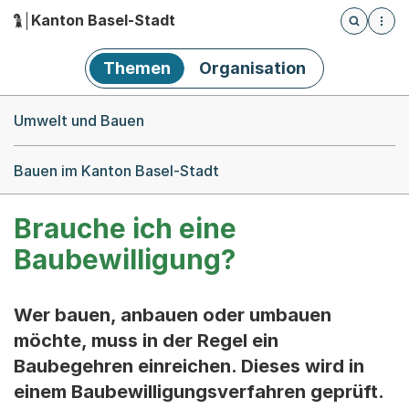
Kanton Basel-Stadt
Öffnet die
(Dieser Link führt zur Startseite)
Hauptnavigation
Themen
Organisation
Breadcrumb-Navigation
Umwelt und Bauen
Bauen im Kanton Basel-Stadt
Brauche ich eine
Baubewilligung?
Wer bauen, anbauen oder umbauen
möchte, muss in der Regel ein
Baubegehren einreichen. Dieses wird in
einem Baubewilligungsverfahren geprüft.