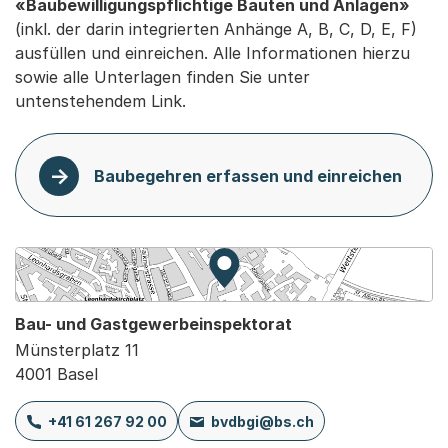
«Baubewilligungspflichtige Bauten und Anlagen»
(inkl. der darin integrierten Anhänge A, B, C, D, E, F)
ausfüllen und einreichen. Alle Informationen hierzu
sowie alle Unterlagen finden Sie unter
untenstehendem Link.
Baubegehren erfassen und einreichen
Zur Karte von MapBS.
Externer Link, wird in einem
Bau- und Gastgewerbeinspektorat
Münsterplatz 11
4001 Basel
+41 61 267 92 00
bvdbgi@bs.ch