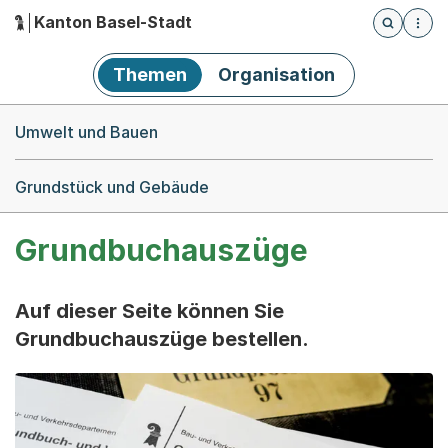
Kanton Basel-Stadt
Öffnet die
(Dieser Link führt zur Startseite)
Hauptnavigation
Themen
Organisation
Breadcrumb-Navigation
Umwelt und Bauen
Grundstück und Gebäude
Grundbuchauszüge
Auf dieser Seite können Sie
Grundbuchauszüge bestellen.