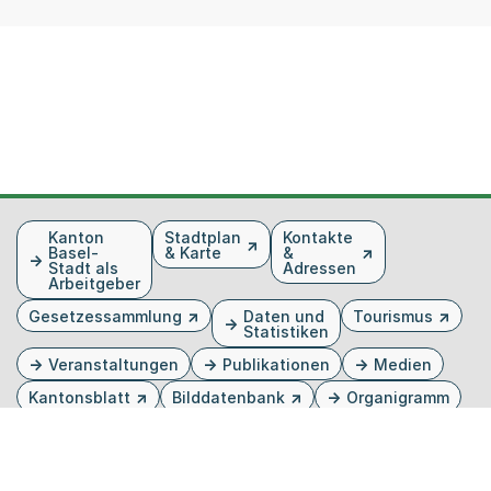
Fusszeile
Kanton
Stadtplan
Kontakte
Basel-
& Karte
&
Stadt als
Adressen
Arbeitgeber
Gesetzessammlung
Daten und
Tourismus
Statistiken
Veranstaltungen
Publikationen
Medien
Kantonsblatt
Bilddatenbank
Organigramm
Gebärdensprache
Externer Link, wird in einem neuen Tab oder Fenster 
Externer Link, wird in einem neuen Tab oder Fe
Externer Link, wird in einem neuen Tab od
Externer Link, wird in einem neuen Tab 
Externer Link, wird in einem neuen 
Twitter
Facebook
Instagram
Youtube
Linkedin