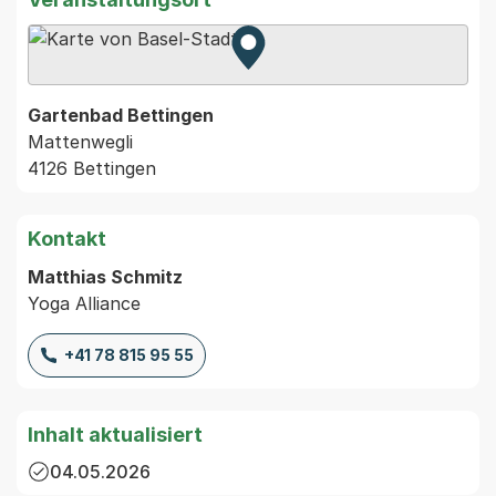
Zur Karte von MapBS.
Externer Link, wird in einem
Gartenbad Bettingen
Mattenwegli
4126 Bettingen
Kontakt
Matthias Schmitz
Yoga Alliance
+41 78 815 95 55
Inhalt aktualisiert
04.05.2026