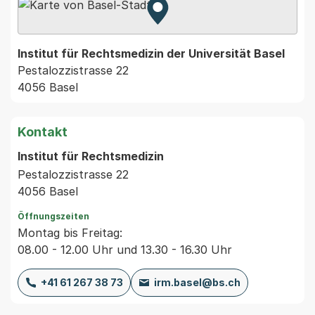
Zur Karte von MapBS.
Externer Link, wird in einem
Institut für Rechtsmedizin der Universität Basel
Pestalozzistrasse 22
4056 Basel
Kontakt
Institut für Rechtsmedizin
Pestalozzistrasse 22
4056 Basel
Öffnungszeiten
Montag bis Freitag:
08.00 - 12.00 Uhr und 13.30 - 16.30 Uhr
+41 61 267 38 73
irm.basel@bs.ch