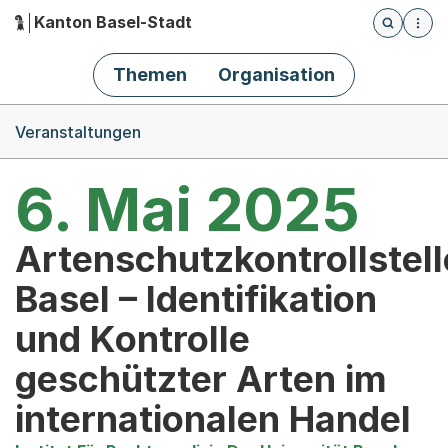
Kanton Basel-Stadt
Öffnet die
(Dieser Link führt zur Startseite)
Hauptnavigation
Themen
Organisation
Breadcrumb-Navigation
Veranstaltungen
6. Mai 2025
Artenschutzkontrollstell
Basel – Identifikation
und Kontrolle
geschützter Arten im
internationalen Handel