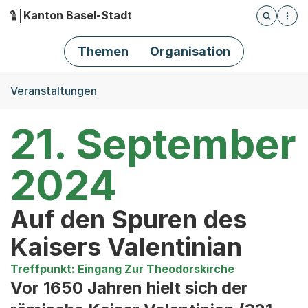
Kanton Basel-Stadt
Öffnet die
(Dieser Link führt zur Startseite)
Hauptnavigation
Themen
Organisation
Breadcrumb-Navigation
Veranstaltungen
21. September
2024
Auf den Spuren des
Kaisers Valentinian
Treffpunkt: Eingang Zur Theodorskirche
Vor 1650 Jahren hielt sich der