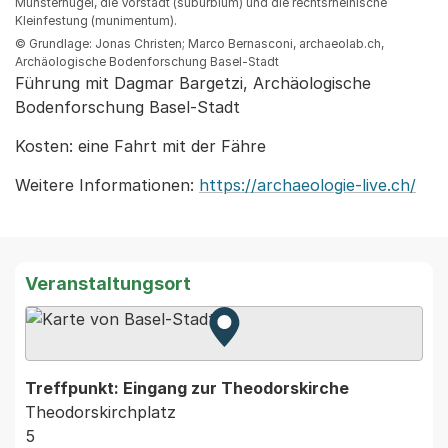
Münsterhügel, die Vorstadt (suburbium) und die rechtsrheinische
Kleinfestung (munimentum).
© Grundlage: Jonas Christen; Marco Bernasconi, archaeolab.ch,
Archäologische Bodenforschung Basel-Stadt
Führung mit Dagmar Bargetzi, Archäologische
Bodenforschung Basel-Stadt
Kosten: eine Fahrt mit der Fähre
Weitere Informationen:
https://archaeologie-live.ch/
Veranstaltungsort
Zur Karte von MapBS.
Externer Link, wird in einem
Treffpunkt: Eingang zur Theodorskirche
Theodorskirchplatz
5