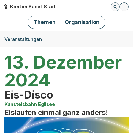
Kanton Basel-Stadt
Öffnet die
(Dieser Link führt zur Startseite)
Hauptnavigation
Themen
Organisation
Breadcrumb-Navigation
Veranstaltungen
13. Dezember
2024
Eis-Disco
Kunsteisbahn Eglisee
Eislaufen einmal ganz anders!