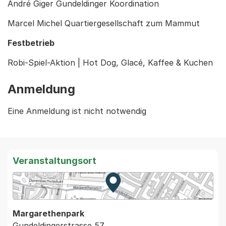
André Giger Gundeldinger Koordination
Marcel Michel Quartiergesellschaft zum Mammut
Festbetrieb
Robi-Spiel-Aktion | Hot Dog, Glacé, Kaffee & Kuchen
Anmeldung
Eine Anmeldung ist nicht notwendig
Veranstaltungsort
Zur Karte von MapBS.
Externer Link, wird in einem
Margarethenpark
Gundeldingerstrasse 57