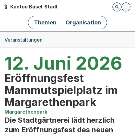
Kanton Basel-Stadt
Öffnet die
(Dieser Link führt zur Startseite)
Hauptnavigation
Themen
Organisation
Breadcrumb-Navigation
Veranstaltungen
12. Juni 2026
Eröffnungsfest
Mammutspielplatz im
Margarethenpark
Margarethenpark
Die Stadtgärtnerei lädt herzlich
zum Eröffnungsfest des neuen