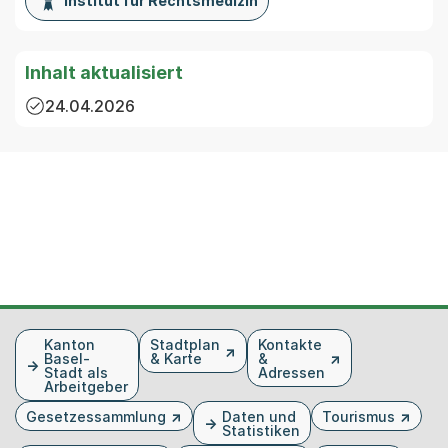
Institut für Rechtsmedizin
Inhalt aktualisiert
24.04.2026
Fusszeile
Kanton
Stadtplan
Kontakte
Basel-
& Karte
&
Stadt als
Adressen
Arbeitgeber
Gesetzessammlung
Daten und
Tourismus
Statistiken