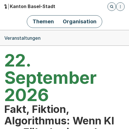
Kanton Basel-Stadt
Öffnet die
(Dieser Link führt zur Startseite)
Hauptnavigation
Themen
Organisation
Breadcrumb-Navigation
Veranstaltungen
22.
September
2026
Fakt, Fiktion,
Algorithmus: Wenn KI