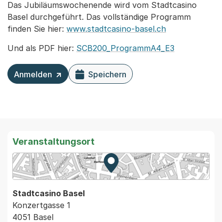
Das Jubiläumswochenende wird vom Stadtcasino
Basel durchgeführt. Das vollständige Programm
finden Sie hier:
www.stadtcasino-basel.ch
Und als PDF hier:
SCB200_ProgrammA4_E3
Anmelden
Speichern
Externer Link, wird in einem neuen Tab oder Fenster geö
Veranstaltungsort
Zur Karte von MapBS.
Externer Link, wird in einem
Stadtcasino Basel
Konzertgasse 1
4051 Basel