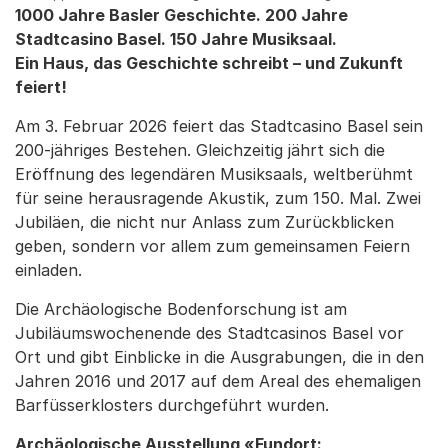
1000 Jahre Basler Geschichte. 200 Jahre
Stadtcasino Basel. 150 Jahre Musiksaal.
Ein Haus, das Geschichte schreibt – und Zukunft
feiert!
Am 3. Februar 2026 feiert das Stadtcasino Basel sein
200-jähriges Bestehen. Gleichzeitig jährt sich die
Eröffnung des legendären Musiksaals, weltberühmt
für seine herausragende Akustik, zum 150. Mal. Zwei
Jubiläen, die nicht nur Anlass zum Zurückblicken
geben, sondern vor allem zum gemeinsamen Feiern
einladen.
Die Archäologische Bodenforschung ist am
Jubiläumswochenende des Stadtcasinos Basel vor
Ort und gibt Einblicke in die Ausgrabungen, die in den
Jahren 2016 und 2017 auf dem Areal des ehemaligen
Barfüsserklosters durchgeführt wurden.
Archäologische Ausstellung «Fundort: