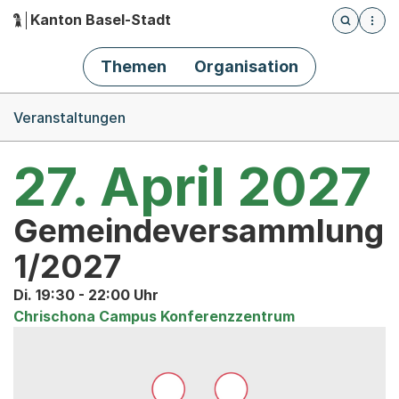
Kanton Basel-Stadt
Öffnet die
(Dieser Link führt zur Startseite)
Hauptnavigation
Themen
Organisation
Breadcrumb-Navigation
Veranstaltungen
27. April 2027
Gemeindeversammlung
1/2027
Di. 19:30 - 22:00 Uhr
Chrischona Campus Konferenzzentrum