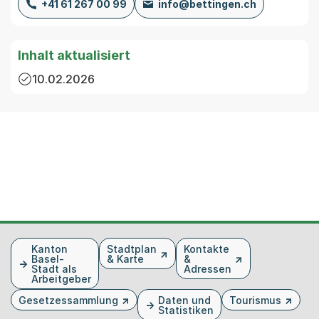
+41 61 267 00 99
info@bettingen.ch
Inhalt aktualisiert
10.02.2026
Fusszeile
Kanton
Stadtplan
Kontakte
Basel-
& Karte
&
Stadt als
Adressen
Arbeitgeber
Gesetzessammlung
Daten und
Tourismus
Statistiken