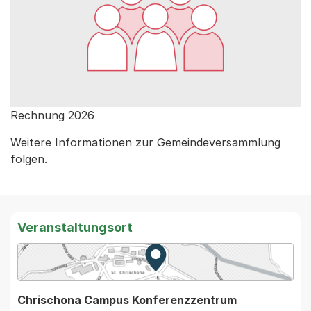
Rechnung 2026
Weitere Informationen zur Gemeindeversammlung
folgen.
Veranstaltungsort
Zur Karte von MapBS.
Externer Link, wird in einem
Chrischona Campus Konferenzzentrum