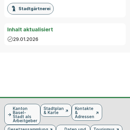
Stadtgärtnerei
Inhalt aktualisiert
29.01.2026
Fusszeile
Kanton
Stadtplan
Kontakte
Basel-
& Karte
&
Stadt als
Adressen
Arbeitgeber
Gesetzessammlung
Daten und
Tourismus