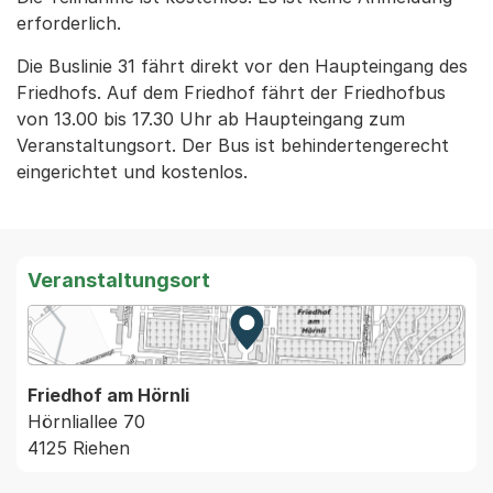
erforderlich.
Die Buslinie 31 fährt direkt vor den Haupteingang des
Friedhofs. Auf dem Friedhof fährt der Friedhofbus
von 13.00 bis 17.30 Uhr ab Haupteingang zum
Veranstaltungsort. Der Bus ist behindertengerecht
eingerichtet und kostenlos.
Veranstaltungsort
Zur Karte von MapBS.
Externer Link, wird in einem
Friedhof am Hörnli
Hörnliallee 70
4125 Riehen