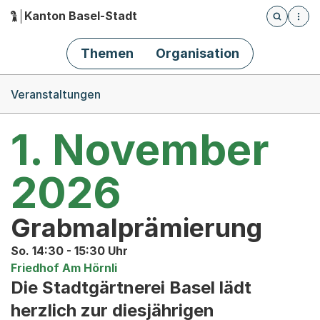
Kanton Basel-Stadt
Öffnet die
(Dieser Link führt zur Startseite)
Hauptnavigation
Themen
Organisation
Breadcrumb-Navigation
Veranstaltungen
1. November
2026
Grabmalprämierung
So. 14:30 - 15:30 Uhr
Friedhof Am Hörnli
Die Stadtgärtnerei Basel lädt
herzlich zur diesjährigen