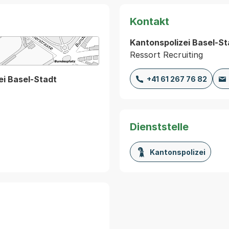
Kontakt
Kantonspolizei Basel-St
Ressort Recruiting
Karte von MapBS.
ner Link, wird in einem neuen Tab oder Fenster geöffnet
i Basel-Stadt
+41 61 267 76 82
Dienststelle
Kantonspolizei