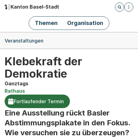
Kanton Basel-Stadt
Öffnet die
(Dieser Link führt zur Startseite)
Hauptnavigation
Themen
Organisation
Breadcrumb-Navigation
Veranstaltungen
Klebekraft der
Demokratie
Ganztags
Rathaus
Fortlaufender Termin
Eine Ausstellung rückt Basler
Abstimmungsplakate in den Fokus.
Wie versuchen sie zu überzeugen?