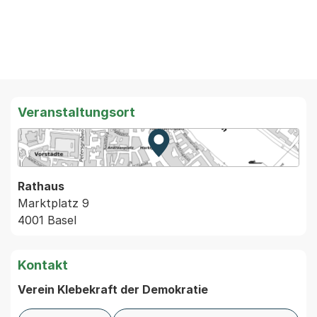
Veranstaltungsort
Zur Karte von MapBS.
Externer Link, wird in einem
Rathaus
Marktplatz 9
4001 Basel
Kontakt
Verein Klebekraft der Demokratie