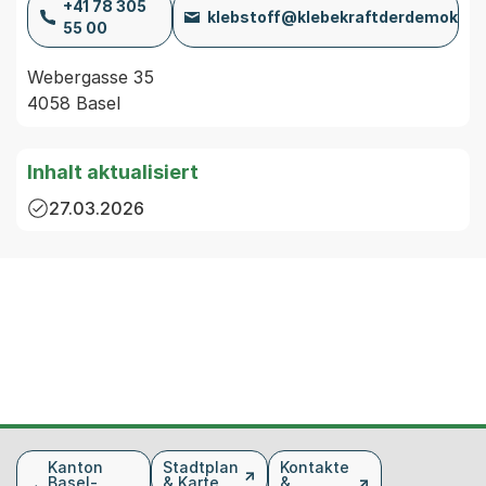
+41 78 305
klebstoff@klebekraftderdemokrati
55 00
Webergasse 35

4058 Basel
Inhalt aktualisiert
27.03.2026
Fusszeile
Kanton
Stadtplan
Kontakte
Basel-
& Karte
&