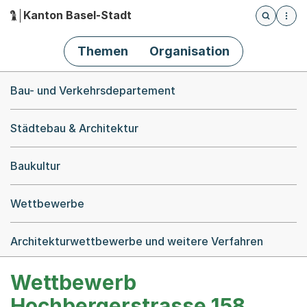
Kanton Basel-Stadt
Öffnet die
(Dieser Link führt zur Startseite)
Hauptnavigation
Themen
Organisation
Breadcrumb-Navigation
Bau- und Verkehrsdepartement
Städtebau & Architektur
Baukultur
Wettbewerbe
Architekturwettbewerbe und weitere Verfahren
Wettbewerb
Hochbergerstrasse 158,