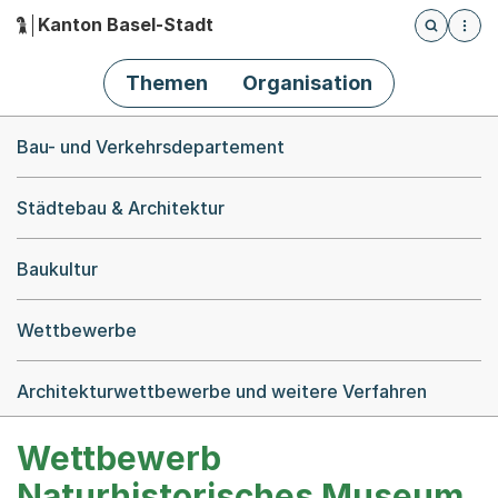
Kanton Basel-Stadt
Öffnet die
(Dieser Link führt zur Startseite)
Hauptnavigation
Themen
Organisation
Breadcrumb-Navigation
Bau- und Verkehrsdepartement
Städtebau & Architektur
Baukultur
Wettbewerbe
Architekturwettbewerbe und weitere Verfahren
Wettbewerb
Naturhistorisches Museum