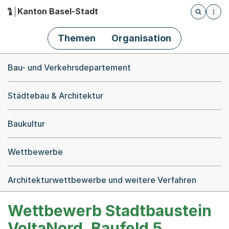
Kanton Basel-Stadt
Öffnet die
(Dieser Link führt zur Startseite)
Hauptnavigation
Themen
Organisation
Breadcrumb-Navigation
Bau- und Verkehrsdepartement
Städtebau & Architektur
Baukultur
Wettbewerbe
Architekturwettbewerbe und weitere Verfahren
Wettbewerb Stadtbaustein
VoltaNord, Baufeld 5,