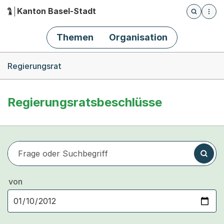
Kanton Basel-Stadt
Öffnet die
(Dieser Link führt zur Startseite)
Hauptnavigation
Themen
Organisation
Breadcrumb-Navigation
Regierungsrat
Regierungsratsbeschlüsse
Frage oder Suchbegriff
Suchen
von