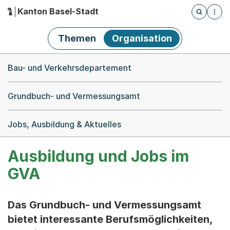
Kanton Basel-Stadt
Öffnet die
(Dieser Link führt zur Startseite)
Hauptnavigation
Themen
Organisation
Breadcrumb-Navigation
Bau- und Verkehrsdepartement
Grundbuch- und Vermessungsamt
Jobs, Ausbildung & Aktuelles
Ausbildung und Jobs im
GVA
Das Grundbuch- und Vermessungsamt
bietet interessante Berufsmöglichkeiten,