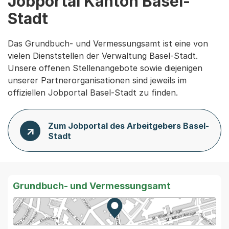
Jobportal Kanton Basel-
Stadt
Das Grundbuch- und Vermessungsamt ist eine von
vielen Dienststellen der Verwaltung Basel-Stadt.
Unsere offenen Stellenangebote sowie diejenigen
unserer Partnerorganisationen sind jeweils im
offiziellen Jobportal Basel-Stadt zu finden.
Zum Jobportal des Arbeitgebers Basel-
Stadt
Grundbuch- und Vermessungsamt
Zur Karte von MapBS.
Externer Link, wird in einem