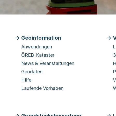
Geoinformation
V
Anwendungen
L
ÖREB-Kataster
3
News & Veranstaltungen
H
Geodaten
P
Hilfe
V
Laufende Vorhaben
W
Grundstücksbewertung
L