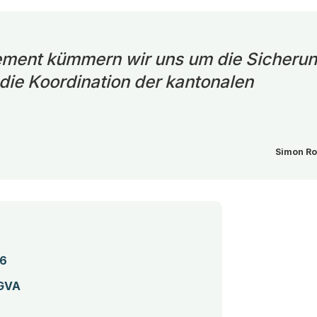
ment kümmern wir uns um die Sicheru
ie Koordination der kantonalen
Simon Rol
(Startet einen Download)
26
 GVA