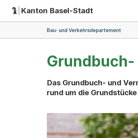
Kanton Basel-Stadt
Hauptnavigation
(Dieser Link führt zur Startseite)
Breadcrumb-Navigation
Bau- und Verkehrsdepartement
Grundbuch-
Das Grundbuch- und Verm
rund um die Grundstücke