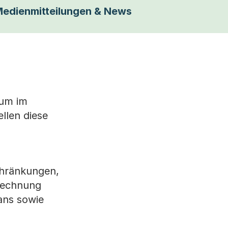
edienmitteilungen & News
tum im
llen diese
chränkungen,
erechnung
ans sowie