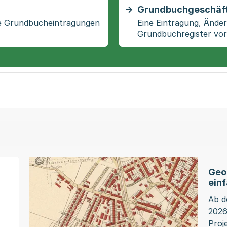
Grundbuchgeschäf
le Grundbucheintragungen
Eine Eintragung, Ände
Grundbuchregister v
Geo
einf
Ab d
2026
Proj