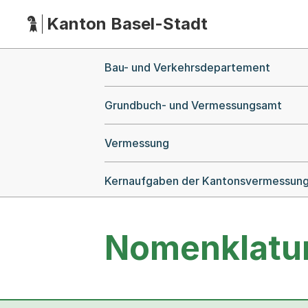
Kanton Basel-Stadt
Hauptnavigation
(Dieser Link führt zur Startseite)
Breadcrumb-Navigation
Bau- und Verkehrsdepartement
Grundbuch- und Vermessungsamt
Vermessung
Kernaufgaben der Kantonsvermessun
Nomenklatu