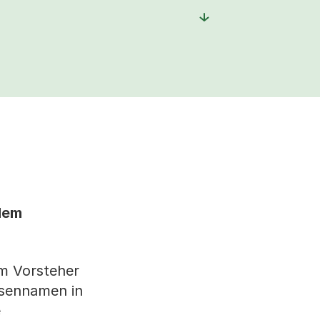
dem
em Vorsteher
ssennamen in
e