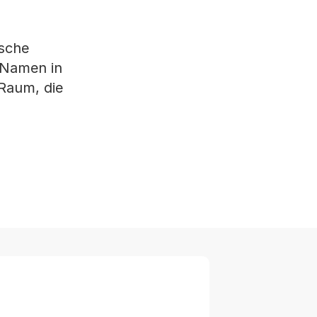
ische
 Namen in
 Raum, die