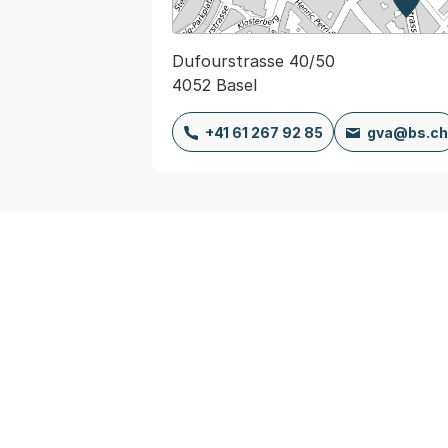
Zur K
Exter
Dufourstrasse 40/50
4052 Basel
+41 61 267 92 85
gva@bs.ch