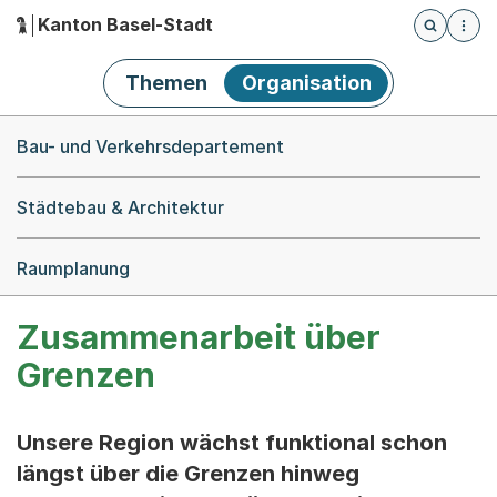
Kanton Basel-Stadt
Öffnet die
(Dieser Link führt zur Startseite)
Hauptnavigation
Themen
Organisation
Breadcrumb-Navigation
Bau- und Verkehrsdepartement
Städtebau & Architektur
Raumplanung
Zusammenarbeit über
Grenzen
Unsere Region wächst funktional schon
längst über die Grenzen hinweg