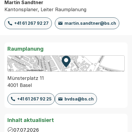
Martin Sandtner
Kantonsplaner, Leiter Raumplanung
+41 61 267 92 27
martin.sandtner@bs.ch
Raumplanung
Zur Karte von MapBS.
Externer Link, wird in einem
Münsterplatz 11
4001 Basel
+41 61 267 92 25
bvdsa@bs.ch
Inhalt aktualisiert
07.07.2026