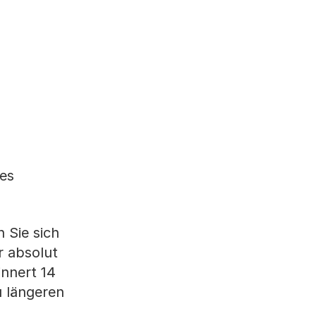
tes
 Sie sich
r absolut
innert 14
u längeren