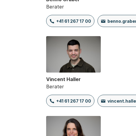
Berater
+41 61 267 17 00
benno.grabe
Vincent Haller
Berater
+41 61 267 17 00
vincent.hall