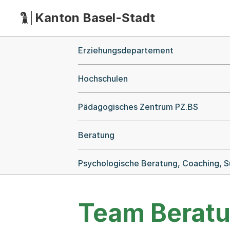
Kanton Basel-Stadt
Hauptnavigation
(Dieser Link führt zur Startseite)
Breadcrumb-Navigation
Erziehungsdepartement
Hochschulen
Pädagogisches Zentrum PZ.BS
Beratung
Psychologische Beratung, Coaching, S
Team Beratu