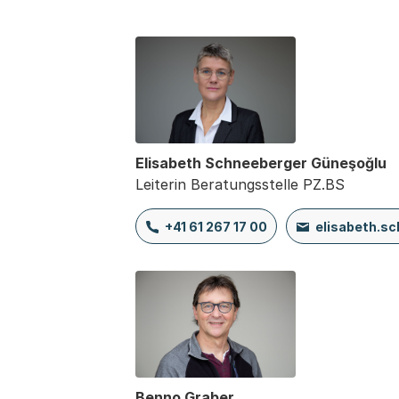
Elisabeth Schneeberger Güneşoğlu
Leiterin Beratungsstelle PZ.BS
+41 61 267 17 00
elisabeth.s
Benno Graber