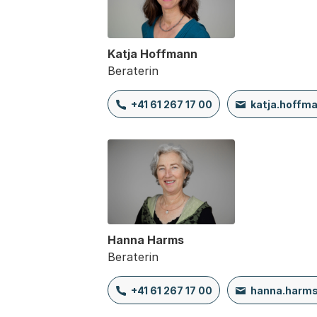
Katja Hoffmann
Beraterin
+41 61 267 17 00
katja.hoffm
Hanna Harms
Beraterin
+41 61 267 17 00
hanna.harm