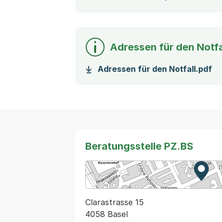
Adressen für den Notfa
(S
Adressen für den Notfall.pdf
Beratungsstelle PZ.BS
Zur K
Exter
Clarastrasse 15
4058 Basel