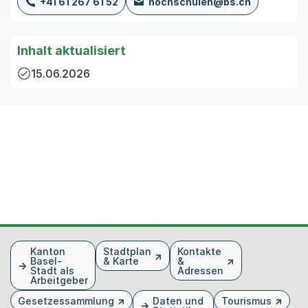
+41 61 267 61 52
hochschulen@bs.ch
Inhalt aktualisiert
15.06.2026
Fusszeile
Kanton
Stadtplan
Kontakte
Basel-
& Karte
&
Stadt als
Adressen
Arbeitgeber
Gesetzessammlung
Daten und
Tourismus