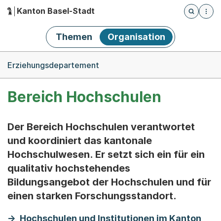
Kanton Basel-Stadt
Öffnet die
(Dieser Link führt zur Startseite)
Hauptnavigation
Themen
Organisation
Breadcrumb-Navigation
Erziehungsdepartement
Bereich Hochschulen
Der Bereich Hochschulen verantwortet
und koordiniert das kantonale
Hochschulwesen. Er setzt sich ein für ein
qualitativ hochstehendes
Bildungsangebot der Hochschulen und für
einen starken Forschungsstandort.
Hochschulen und Institutionen im Kanton