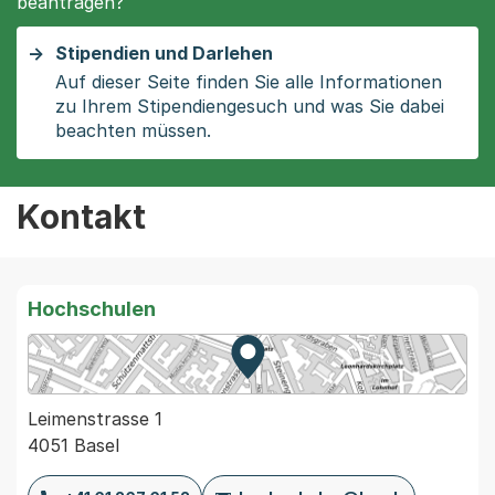
beantragen?
Stipendien und Darlehen
Auf dieser Seite finden Sie alle Informationen
zu Ihrem Stipendiengesuch und was Sie dabei
beachten müssen.
Kontakt
Hochschulen
Zur Karte von MapBS.
Externer Link, wird in einem
Leimenstrasse 1
4051 Basel